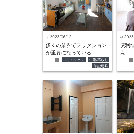
2023/06/12
2023
time
time
多くの業界でフリクション
便利
が重要になっている
点
folder
fold
フリクション
生活/暮らし
筆記用具