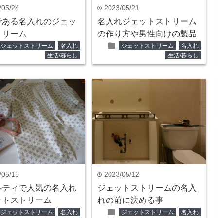
/05/24
2023/05/21
time
である名入れのジェッ
名入れジェットストリーム
トリーム
の作り方や男性向けの製品
folder
ジェットストリーム
名入れ
ジェットストリーム
名入れ
生活/暮らし
生活/暮らし
/05/15
2023/05/12
time
ルティで人気の名入れ
ジェットストリームの名入
ットストリーム
れの前に決める事
folder
ジェットストリーム
名入れ
ジェットストリーム
名入れ