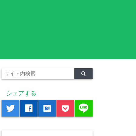
シェアする
line
twitter
facebook
hatenabookmark