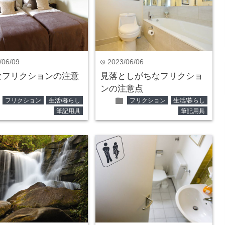
/06/09
2023/06/06
time
なフリクションの注意
見落としがちなフリクショ
ンの注意点
er
folder
フリクション
生活/暮らし
フリクション
生活/暮らし
筆記用具
筆記用具