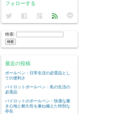
フォローする
line
twitter
facebook
google
feed
検索:
最近の投稿
ボールペン：日常生活の必需品とし
ての便利さ
パイロットボールペン：私の生活の
必需品
パイロットのボールペン：快適な書
き心地と耐久性を兼ね備えた特別な
存在