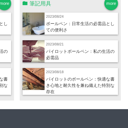
筆記用具
more
more
2023/08/24
とし
ボールペン：日常生活の必需品とし
ての便利さ
2023/08/21
活の
パイロットボールペン：私の生活の
必需品
2023/08/18
な書
パイロットのボールペン：快適な書
別な
き心地と耐久性を兼ね備えた特別な
存在