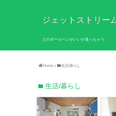
ジェットストリー
どのボールペンがいいか迷っちゃう
Home
»
生活/暮らし
生活/暮らし
folder