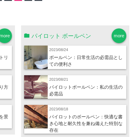
パイロット ボールペン
more
more
2023/08/24
トリ
ボールペン：日常生活の必需品とし
ての便利さ
2023/08/21
り方
パイロットボールペン：私の生活の
必需品
2023/08/18
を景
パイロットのボールペン：快適な書
き心地と耐久性を兼ね備えた特別な
存在