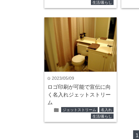
生活/暮らし
2023/05/09
time
ロゴ印刷が可能で宣伝に向
く名入れジェットストリー
ム
folder
ジェットストリーム
名入れ
生活/暮らし
1