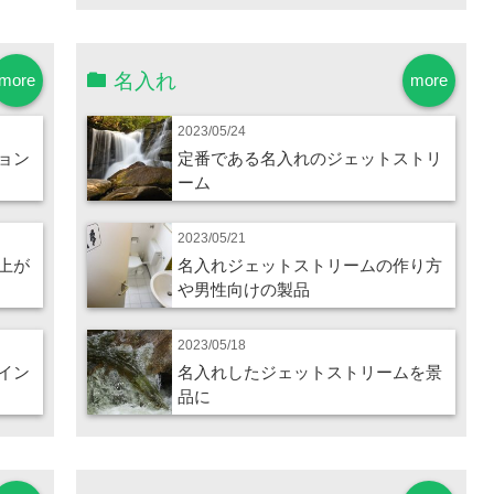
名入れ
more
more
2023/05/24
ョン
定番である名入れのジェットストリ
ーム
2023/05/21
上が
名入れジェットストリームの作り方
や男性向けの製品
2023/05/18
イン
名入れしたジェットストリームを景
品に