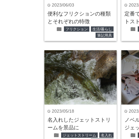
2023/06/03
2023
time
time
便利なフリクションの種類
定番
とそれぞれの特徴
トス
folder
folder
フリクション
生活/暮らし
筆記用具
2023/05/18
2023
time
time
名入れしたジェットストリ
ノベ
ームを景品に
ジェ
folder
folder
ジェットストリーム
名入れ