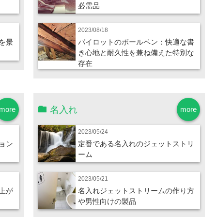
必需品
2023/08/18
を景
パイロットのボールペン：快適な書
き心地と耐久性を兼ね備えた特別な
存在
名入れ
more
more
2023/05/24
ョン
定番である名入れのジェットストリ
ーム
2023/05/21
上が
名入れジェットストリームの作り方
や男性向けの製品