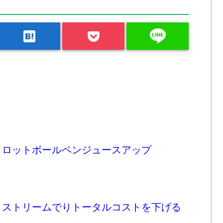
line
hatenabookmark
イロットボールペンジュースアップ
トストリームでりトータルコストを下げる