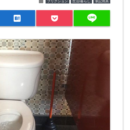
folder
フリクション
生活/暮らし
筆記用具
line
hatenabookmark