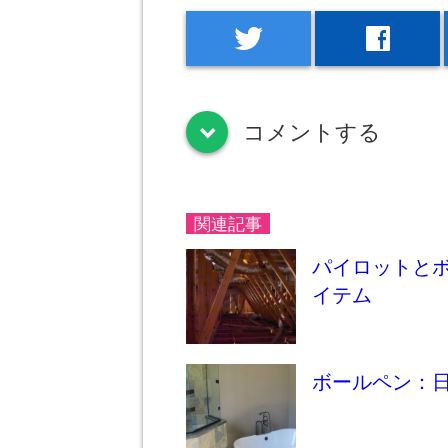
twitter
facebook
コメントする
down
関連記事
パイロットと
イテム
ボールペン：