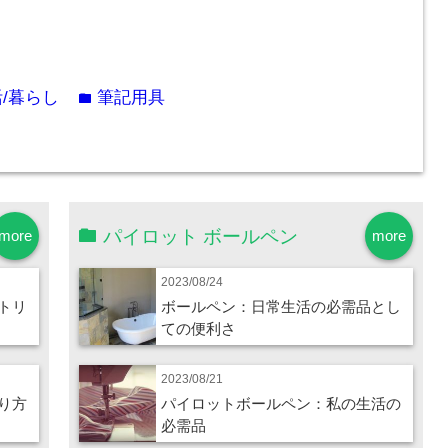
/暮らし
筆記用具
folder
パイロット ボールペン
more
more
2023/08/24
トリ
ボールペン：日常生活の必需品とし
ての便利さ
2023/08/21
り方
パイロットボールペン：私の生活の
必需品