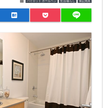
folder
パイロット ボールペン
生活/暮らし
筆記用具
line
hatenabookmark