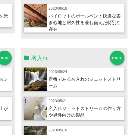
2023/08/18
を景
パイロットのボールペン：快適な書
き心地と耐久性を兼ね備えた特別な
存在
名入れ
more
more
2023/05/24
ョン
定番である名入れのジェットストリ
ーム
2023/05/21
上が
名入れジェットストリームの作り方
や男性向けの製品
2023/05/18