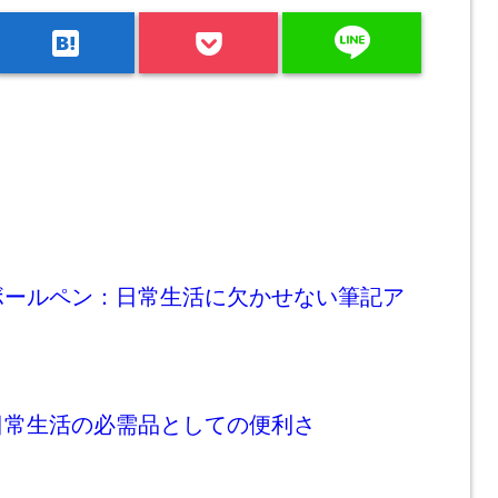
line
hatenabookmark
ボールペン：日常生活に欠かせない筆記ア
日常生活の必需品としての便利さ