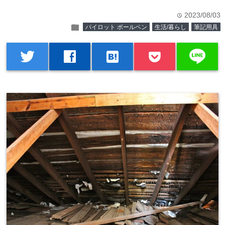
2023/08/03
time
folder
パイロット ボールペン
生活/暮らし
筆記用具
line
twitter
facebook
hatenabookmark